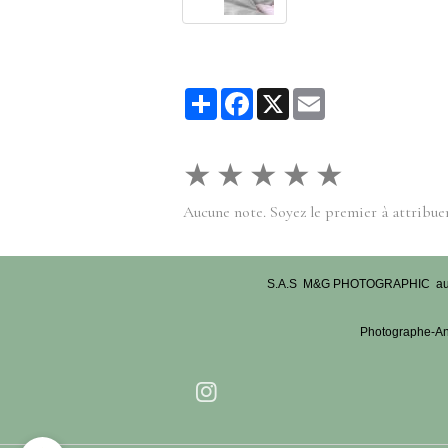
Partager
Facebook
X
Email
★
★
★
★
★
Aucune note. Soyez le premier à attribuer
S.A.S M&G PHOTOGRAPHIC au capit
Photographe-Ann