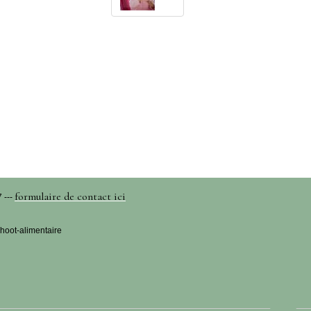
formulaire de contact ici
 ---
hoot-alimentaire