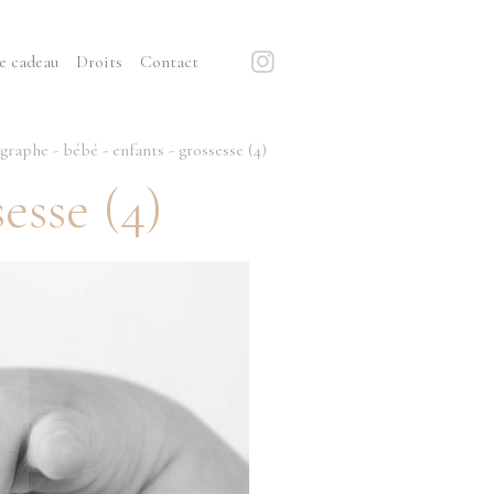
e cadeau
Droits
Contact
raphe - bébé - enfants - grossesse (4)
esse (4)