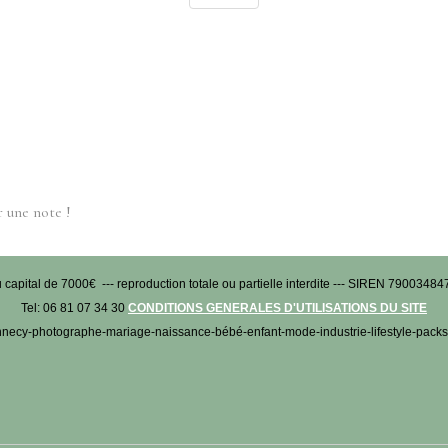
 une note !
al de 7000€ --- reproduction totale ou partielle interdite --- SIREN 790034847
Tel: 06 81 07 34 30
CONDITIONS GENERALES D'UTILISATIONS DU SITE
ecy-photographe-mariage-naissance-bébé-enfant-mode-industrie-lifestyle-packs