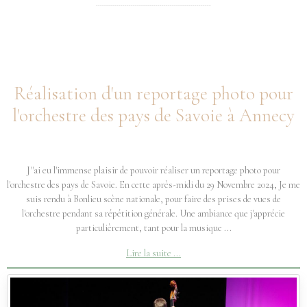
--------------------------------------------------------
Réalisation d'un reportage photo pour
l'orchestre des pays de Savoie à Annecy
J''ai eu l'immense plaisir de pouvoir réaliser un reportage photo pour
l'orchestre des pays de Savoie. En cette après-midi du 29 Novembre 2024, Je me
suis rendu à Bonlieu scène nationale, pour faire des prises de vues de
l'orchestre pendant sa répétition générale. Une ambiance que j'apprécie
particulièrement, tant pour la musique ...
Lire la suite ...