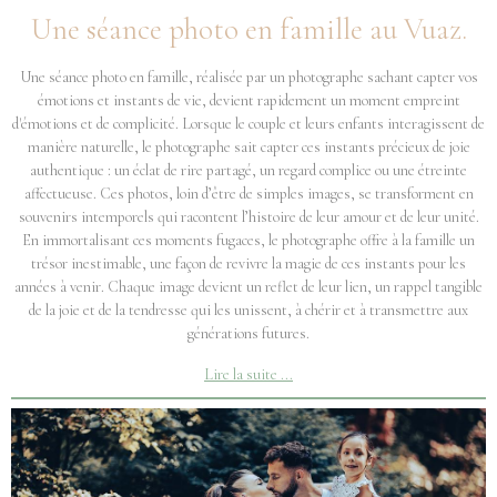
Une séance photo en famille au Vuaz.
Une séance photo en famille, réalisée par un photographe sachant capter vos
émotions et instants de vie, devient rapidement un moment empreint
d'émotions et de complicité. Lorsque le couple et leurs enfants interagissent de
manière naturelle, le photographe sait capter ces instants précieux de joie
authentique : un éclat de rire partagé, un regard complice ou une étreinte
affectueuse. Ces photos, loin d’être de simples images, se transforment en
souvenirs intemporels qui racontent l’histoire de leur amour et de leur unité.
En immortalisant ces moments fugaces, le photographe offre à la famille un
trésor inestimable, une façon de revivre la magie de ces instants pour les
années à venir. Chaque image devient un reflet de leur lien, un rappel tangible
de la joie et de la tendresse qui les unissent, à chérir et à transmettre aux
générations futures.
Lire la suite ...