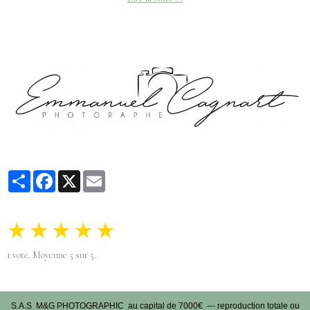
Partager
Facebook
X
Email
★
★
★
★
★
1
vote. Moyenne
5
sur 5.
S.A.S M&G PHOTOGRAPHIC au capital de 7000€ --- reproduction totale ou