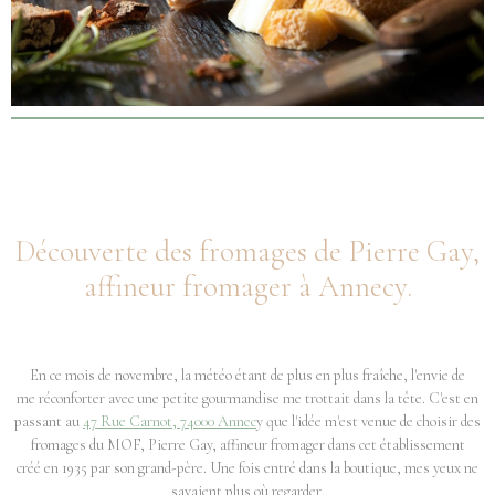
Découverte des fromages de Pierre Gay,
affineur fromager à Annecy.
En ce mois de novembre, la météo étant de plus en plus fraîche, l'envie de
me réconforter avec une petite gourmandise me trottait dans la tête. C'est en
passant au
47 Rue Carnot, 74000 Annec
y que l'idée m'est venue de choisir des
fromages du MOF, Pierre Gay, affineur fromager dans cet établissement
créé en 1935 par son grand-père. Une fois entré dans la boutique, mes yeux ne
savaient plus où regarder.