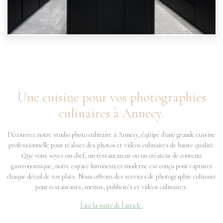
Une cuisine pour vos photographies
culinaires à Annecy.
Découvrez notre studio photo culinaire à Annecy, équipé d'une grande cuisine
professionnelle pour réaliser des photos et vidéos culinaires de haute qualité.
Que vous soyez un chef, un restaurateur ou un créateur de contenu
gastronomique, notre espace lumineux et moderne est conçu pour capturer
chaque détail de vos plats. Nous offrons des services de photographie culinaire
pour restaurants, menus, publicités et vidéos culinaires.
Lire la suite de l'article.