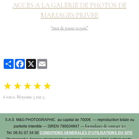
ACCES A LA
GALERIE DE PHOTOS DE
MARIAGES PRIVEE
“mot de passe requis”
Partager
Facebook
X
Email
★
★
★
★
★
6
votes. Moyenne
5
sur 5.
S.A.S M&G PHOTOGRAPHIC au capital de 7000€ --- reproduction totale ou
formulaire de contact ici
partielle interdite --- SIREN 790034847 ---
Tel: 06 81 07 34 30
CONDITIONS GENERALES D'UTILISATIONS DU SITE