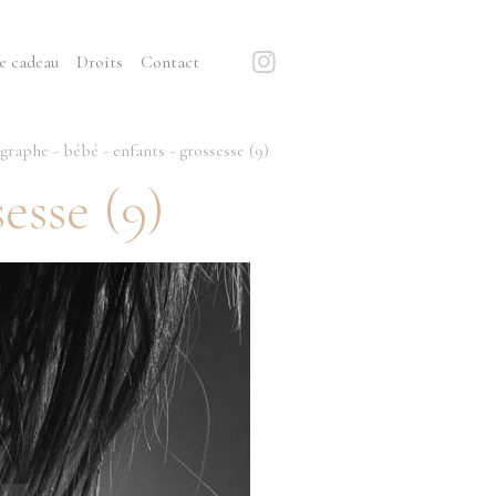
e cadeau
Droits
Contact
raphe - bébé - enfants - grossesse (9)
esse (9)