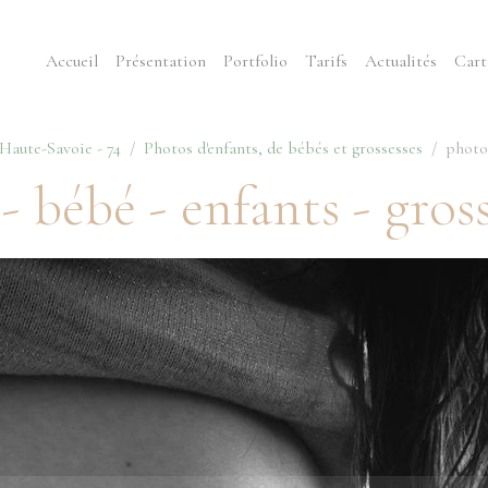
Accueil
Présentation
Portfolio
Tarifs
Actualités
Cart
aute-Savoie - 74
Photos d'enfants, de bébés et grossesses
photog
 bébé - enfants - gross