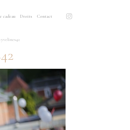
e cadeau
Droits
Contact
yvelines42
s42