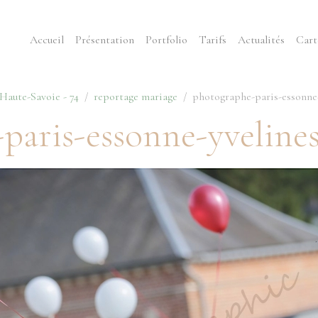
Accueil
Présentation
Portfolio
Tarifs
Actualités
Cart
aute-Savoie - 74
reportage mariage
photographe-paris-essonne-
paris-essonne-yveline