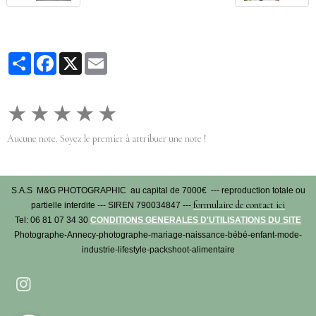
Partager
Facebook
X
Email
★
★
★
★
★
Aucune note. Soyez le premier à attribuer une note !
S.A.S M&G PHOTOGRAPHIC au capital de 7000€ --- reproduction totale ou
formulaire de contact ici
partielle interdite --- SIREN 790034847 ---
Tel: 06 81 07 34 30
CONDITIONS GENERALES D'UTILISATIONS DU SITE
Photographe-Annecy-photographe-mariage-naissance-bébé-enfant-mode-
industrie-lifestyle-packshoot-alimentaire