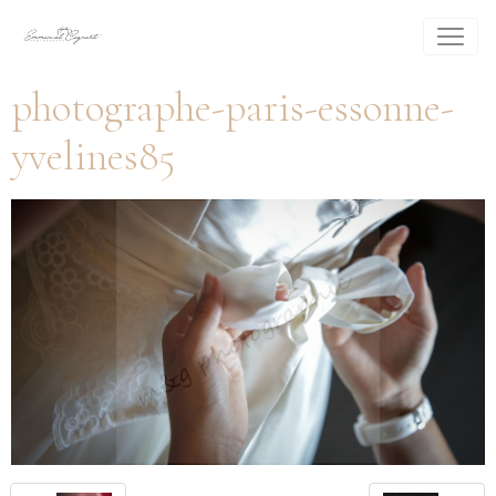
photographe-paris-essonne-
yvelines85