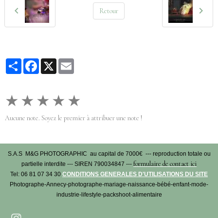
Retour
Partager
Facebook
X
Email
★
★
★
★
★
Aucune note. Soyez le premier à attribuer une note !
S.A.S M&G PHOTOGRAPHIC au capital de 7000€ --- reproduction totale ou
formulaire de contact ici
partielle interdite --- SIREN 790034847 ---
Tel: 06 81 07 34 30
CONDITIONS GENERALES D'UTILISATIONS DU SITE
Photographe-Annecy-photographe-mariage-naissance-bébé-enfant-mode-
industrie-lifestyle-packshoot-alimentaire