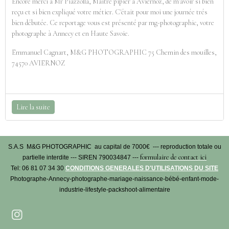
Encore merci à Mr Piazzolla, Maître pipier à Aviernoz, de m'avoir si bien
reçu et si bien expliqué votre métier. C'était pour moi une journée trés
bien débutée. Ce reportage vous est présenté par mg-photographic, votre
photographe à Annecy et en Haute Savoie.
Emmanuel Cagnart, M&G PHOTOGRAPHIC 75 Chemin des mouilles,
74570 AVIERNOZ
Lire la suite
S.A.S M&G PHOTOGRAPHIC au capital de 7000€ --- reproduction totale ou
formulaire de contact ici
partielle interdite --- SIREN 790034847 ---
Tel: 06 81 07 34 30
CONDITIONS GENERALES D'UTILISATIONS DU SITE
Photographe-Annecy-photographe-mariage-naissance-bébé-enfant-mode-
industrie-lifestyle-packshoot-alimentaire