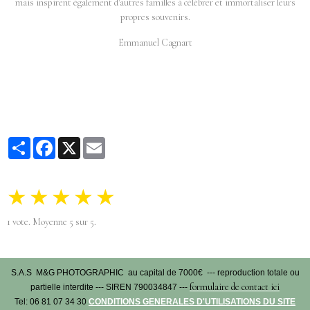
mais inspirent également d'autres familles à célébrer et immortaliser leurs
propres souvenirs.
Emmanuel Cagnart
Partager
Facebook
X
Email
★
★
★
★
★
1
vote. Moyenne
5
sur 5.
S.A.S M&G PHOTOGRAPHIC au capital de 7000€ --- reproduction totale ou
formulaire de contact ici
partielle interdite --- SIREN 790034847 ---
Tel: 06 81 07 34 30
CONDITIONS GENERALES D'UTILISATIONS DU SITE